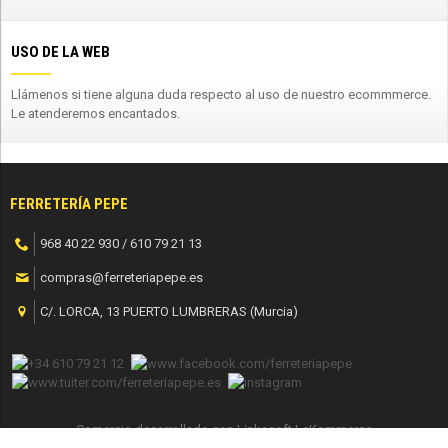
USO DE LA WEB
Llámenos si tiene alguna duda respecto al uso de nuestro ecommmerce.
Le atenderemos encantados.
FERRETERÍA PEPE
968 40 22 930 / 610 79 21 13
compras@ferreteriapepe.es
C/. LORCA, 13 PUERTO LUMBRERAS (Murcia)
Comercio desarrollado con
Linkasoft LeKommerce