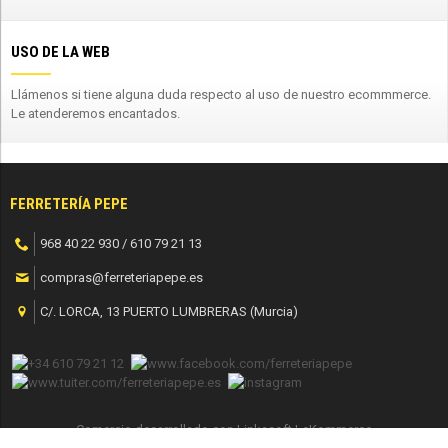
USO DE LA WEB
Llámenos si tiene alguna duda respecto al uso de nuestro ecommmerce.
Le atenderemos encantados.
FERRETERÍA PEPE
968 40 22 930 / 610 79 21 13
compras@ferreteriapepe.es
C/. LORCA, 13 PUERTO LUMBRERAS (Murcia)
Comercio desarrollado con
Linkasoft LeKommerce