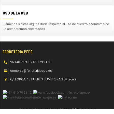
USO DE LA WEB
Llámenos si tiene alguna duda respecto al uso de nuestro ecommmerce.
Le atenderemos encantados.
FERRETERÍA PEPE
968 40 22 930 / 610 79 21 13
compras@ferreteriapepe.es
C/. LORCA, 13 PUERTO LUMBRERAS (Murcia)
Comercio desarrollado con
Linkasoft LeKommerce