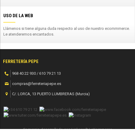
USO DE LA WEB
Llámenos si tiene alguna duda respecto al uso de nuestro ecommmerce.
Le atenderemos encantados.
FERRETERÍA PEPE
968 40 22 930 / 610 79 21 13
compras@ferreteriapepe.es
C/. LORCA, 13 PUERTO LUMBRERAS (Murcia)
Comercio desarrollado con
Linkasoft LeKommerce